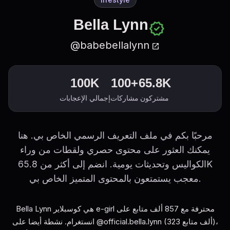
Bella Lynn
verified
@babebellalynn
open_in_new
100K
100+
65.8K
مشتركون
مشاركات
إجمالي الإعجابات
مرحبًا بكم في ملف التعريف الرسمي الخاص بي. هنا
يمكنك العثور على محتوى حصري ولقطات من وراء
الكواليس وتحديثات يومية. انضم إلى أكثر من 65.8K
معجب يستمتعون بالمحتوى المتميز الخاص بي.
Bella Lynn هي كوسبلاير e-girl محترفة مع 857 ألف متابع على
انستغرام. نشطة أيضا على @official.bella.lynn (323 ألف متابع)،