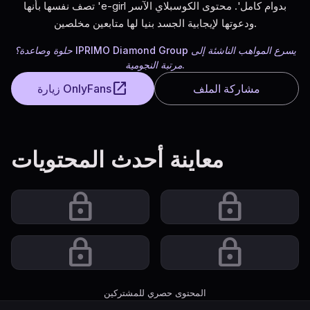
تصف نفسها بأنها 'e-girl بدوام كامل'. محتوى الكوسبلاي الآسر
ودعوتها لإيجابية الجسد بنيا لها متابعين مخلصين.
حلوة وصاعدة؟ IPRIMO Diamond Group يسرع المواهب الناشئة إلى
مرتبة النجومية.
open_in_new
مشاركة الملف
زيارة OnlyFans
معاينة أحدث المحتويات
lock
lock
lock
lock
المحتوى حصري للمشتركين