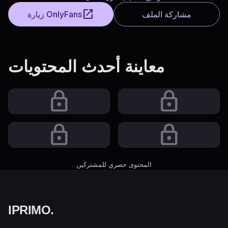
open_in_new
مشاركة الملف
زيارة OnlyFans
معاينة أحدث المحتويات
lock
lock
lock
lock
المحتوى حصري للمشتركين
IPRIMO
.