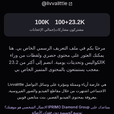
@livvalittle
open_in_new
100K
100+
23.2K
مشتركون
مشاركات
إجمالي الإعجابات
مرحبًا بكم في ملف التعريف الرسمي الخاص بي. هنا
يمكنك العثور على محتوى حصري ولقطات من وراء
الكواليس وتحديثات يومية. انضم إلى أكثر من 23.2K
معجب يستمتعون بالمحتوى المتميز الخاص بي.
Livvalittle هي عارضة أزياء وممثلة ومؤثرة على وسائل التواصل
الاجتماعي اشتهرت من خلال مقاطع الفيديو والصور الفيروسية.
معروفة بمحتوى الفيديو القصير، بنت متابعين قويين.
الاتصال الشخصي هو موهبتك؟ IPRIMO Diamond Group يساعدك على
توسيع الحميمية دون فقدان الأصالة.