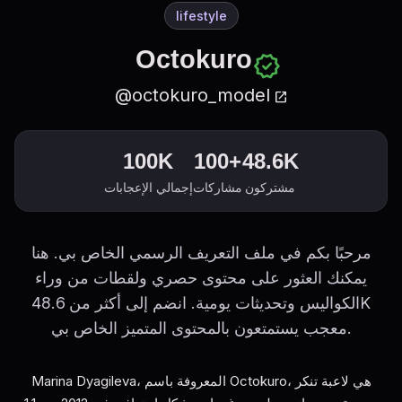
lifestyle
Octokuro
verified
@octokuro_model
open_in_new
100K
100+
48.6K
مشتركون
مشاركات
إجمالي الإعجابات
مرحبًا بكم في ملف التعريف الرسمي الخاص بي. هنا
يمكنك العثور على محتوى حصري ولقطات من وراء
الكواليس وتحديثات يومية. انضم إلى أكثر من 48.6K
معجب يستمتعون بالمحتوى المتميز الخاص بي.
Marina Dyagileva، المعروفة باسم Octokuro، هي لاعبة تنكر