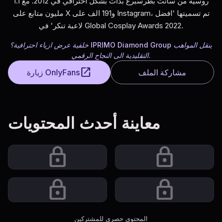
روسية من سانت بطرسبرغ بدات بشكل احترافي في 2012. مع 1.1
مليون متابع على X و191 الف على Instagram، تم تسميتها 'افضل
لاعبة تنكر' في Global Cosplay Awards 2022.
خلفية عرض ازياء احترافية؟ IPRIMO Diamond Group ينقل المواهب
التقليدية الى النجاح الرقمي.
open_in_new
مشاركة الملف
زيارة OnlyFans
معاينة أحدث المحتويات
lock
lock
lock
lock
المحتوى حصري للمشتركين