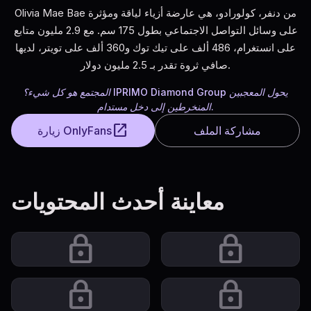
Olivia Mae Bae من دنفر، كولورادو، هي عارضة أزياء لياقة ومؤثرة
على وسائل التواصل الاجتماعي بطول 175 سم. مع 2.9 مليون متابع
على انستغرام، 486 ألف على تيك توك و360 ألف على تويتر، لديها
صافي ثروة تقدر بـ 2.5 مليون دولار.
المجتمع هو كل شيء؟ IPRIMO Diamond Group يحول المعجبين
المنخرطين إلى دخل مستدام.
open_in_new
مشاركة الملف
زيارة OnlyFans
معاينة أحدث المحتويات
lock
lock
lock
lock