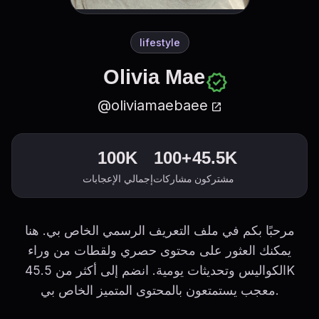
lifestyle
Olivia Mae
verified
@oliviamaebaee
open_in_new
100K
100+
45.5K
مشتركون
مشاركات
إجمالي الإعجابات
مرحبًا بكم في ملف التعريف الرسمي الخاص بي. هنا
يمكنك العثور على محتوى حصري ولقطات من وراء
الكواليس وتحديثات يومية. انضم إلى أكثر من 45.5K
معجب يستمتعون بالمحتوى المتميز الخاص بي.