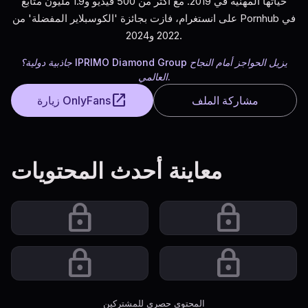
حياتها المهنية في 2019. مع أكثر من 500 فيديو و1.9 مليون متابع
على انستغرام، فازت بجائزة 'الكوسبلاير المفضلة' من Pornhub في
2022 و2024.
جاذبية دولية؟ IPRIMO Diamond Group يزيل الحواجز أمام النجاح
العالمي.
open_in_new
مشاركة الملف
زيارة OnlyFans
معاينة أحدث المحتويات
lock
lock
lock
lock
المحتوى حصري للمشتركين