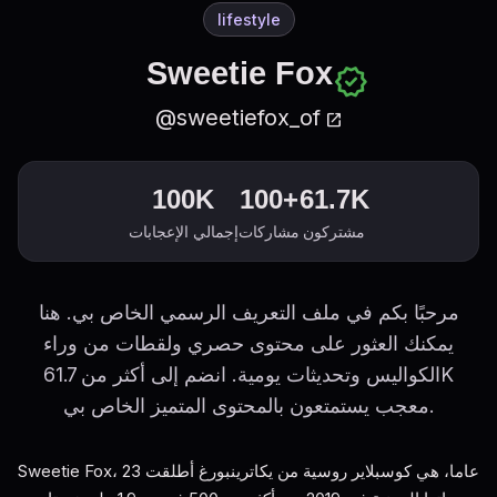
lifestyle
Sweetie Fox
verified
@sweetiefox_of
open_in_new
100K
100+
61.7K
مشتركون
مشاركات
إجمالي الإعجابات
مرحبًا بكم في ملف التعريف الرسمي الخاص بي. هنا
يمكنك العثور على محتوى حصري ولقطات من وراء
الكواليس وتحديثات يومية. انضم إلى أكثر من 61.7K
معجب يستمتعون بالمحتوى المتميز الخاص بي.
Sweetie Fox، 23 عاما، هي كوسبلاير روسية من يكاترينبورغ أطلقت