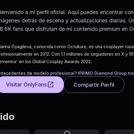
ienvenido a mi perfil oficial. Aquí puedes encontrar con
mágenes detrás de escena y actualizaciones diarias. 
8.6K fans que disfrutan de mi contenido premium en O
arina Dyagileva, conocida como Octokuro, es una cosplayer ru
rofesionalmente en 2012. Con 1.1 millones de seguidores en X y 1
emenina' en los Global Cosplay Awards 2022.
ntecedentes de modelo profesional? IPRIMO Diamond Group transic
open_in_new
Visitar OnlyFans
Compartir Perfil
nido