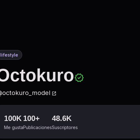
lifestyle
Octokuro
verified
octokuro_model
open_in_new
100K
100+
48.6K
Me gusta
Publicaciones
Suscriptores