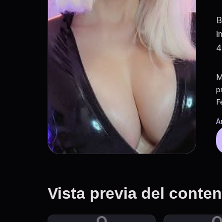
B
i
4
M
p
F
A
Vista previa del conte