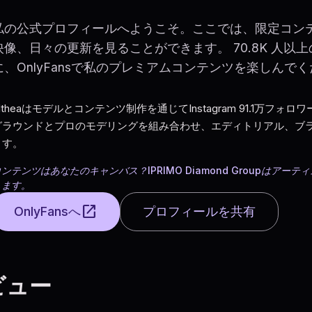
私の公式プロフィールへようこそ。ここでは、限定コン
映像、日々の更新を見ることができます。 70.8K 人以
に、OnlyFansで私のプレミアムコンテンツを楽しんで
Altheaはモデルとコンテンツ制作を通じてInstagram 91.1
グラウンドとプロのモデリングを組み合わせ、エディトリアル、ブ
ます。
コンテンツはあなたのキャンバス？IPRIMO Diamond Groupは
します。
open_in_new
OnlyFansへ
プロフィールを共有
ビュー