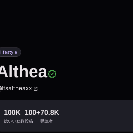
lifestyle
Althea
verified
itsaltheaxx
open_in_new
100K
100+
70.8K
総いいね数
投稿
購読者