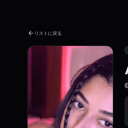
arrow_back
リストに戻る
@