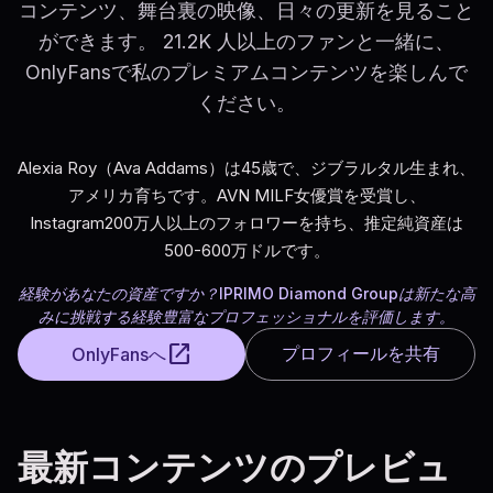
コンテンツ、舞台裏の映像、日々の更新を見ること
ができます。 21.2K 人以上のファンと一緒に、
OnlyFansで私のプレミアムコンテンツを楽しんで
ください。
Alexia Roy（Ava Addams）は45歳で、ジブラルタル生まれ、
アメリカ育ちです。AVN MILF女優賞を受賞し、
Instagram200万人以上のフォロワーを持ち、推定純資産は
500-600万ドルです。
経験があなたの資産ですか？IPRIMO Diamond Groupは新たな高
みに挑戦する経験豊富なプロフェッショナルを評価します。
open_in_new
プロフィールを共有
OnlyFansへ
最新コンテンツのプレビュ