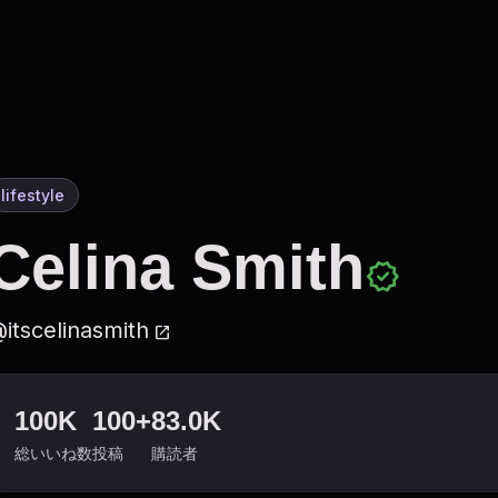
lifestyle
Celina Smith
verified
itscelinasmith
open_in_new
100K
100+
83.0K
総いいね数
投稿
購読者