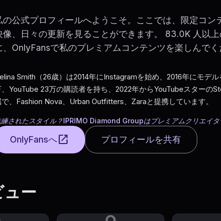
私の公式プロフィールへようこそ。ここでは、限定コン
映像、日々の更新を見ることができます。 83.0K 人以
に、OnlyFansで私のプレミアムコンテンツを楽しんで
elina Smith（26歳）は2014年にInstagramを始め、2016年にモデ
、YouTube 23万の購読者を持ち、2022年からYouTubeスターのStev
で、Fashion Nova、Urban Outfitters、Zaraと提携しています。
練されたスタイル？IPRIMO Diamond Groupはプレミアムクリ
open_in_new
OnlyFansへ
プロフィールを共有
ビュー