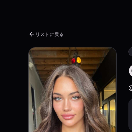
arrow_back
リストに戻る
@