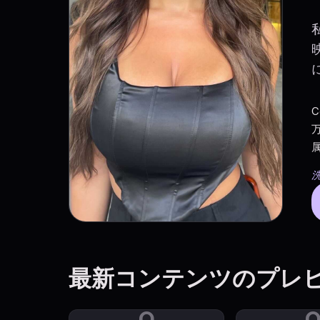
C
万
属
洗
最新コンテンツのプレ