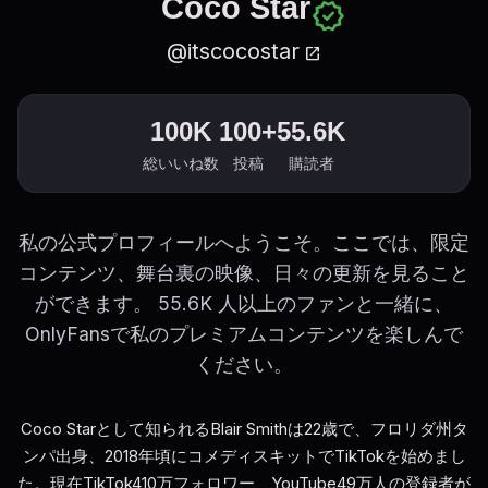
Coco Star
verified
@itscocostar
open_in_new
100K
100+
55.6K
総いいね数
投稿
購読者
私の公式プロフィールへようこそ。ここでは、限定
コンテンツ、舞台裏の映像、日々の更新を見ること
ができます。 55.6K 人以上のファンと一緒に、
OnlyFansで私のプレミアムコンテンツを楽しんで
ください。
Coco Starとして知られるBlair Smithは22歳で、フロリダ州タ
ンパ出身、2018年頃にコメディスキットでTikTokを始めまし
た。現在TikTok410万フォロワー、YouTube49万人の登録者が