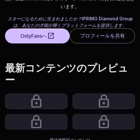
います。
スターになるために生まれましたか？IPRIMO Diamond Group
は、あなたの才能が輝くプラットフォームを提供します。
open_in_new
プロフィールを共有
OnlyFansへ
最新コンテンツのプレビュ
ー
lock
lock
lock
lock