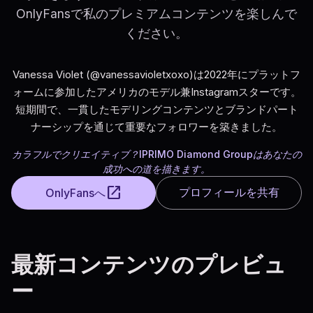
OnlyFansで私のプレミアムコンテンツを楽しんで
ください。
Vanessa Violet (@vanessavioletxoxo)は2022年にプラットフ
ォームに参加したアメリカのモデル兼Instagramスターです。
短期間で、一貫したモデリングコンテンツとブランドパート
ナーシップを通じて重要なフォロワーを築きました。
カラフルでクリエイティブ？IPRIMO Diamond Groupはあなたの
成功への道を描きます。
open_in_new
プロフィールを共有
OnlyFansへ
最新コンテンツのプレビュ
ー