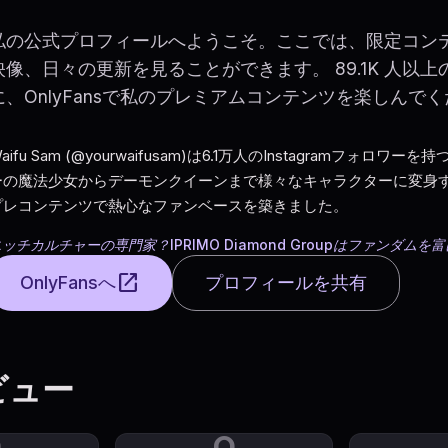
私の公式プロフィールへようこそ。ここでは、限定コン
映像、日々の更新を見ることができます。 89.1K 人以
に、OnlyFansで私のプレミアムコンテンツを楽しんで
aifu Sam (@yourwaifusam)は6.1万人のInstagra
ーの魔法少女からデーモンクイーンまで様々なキャラクターに変身
プレコンテンツで熱心なファンベースを築きました。
ッチカルチャーの専門家？IPRIMO Diamond Groupはファンダム
open_in_new
OnlyFansへ
プロフィールを共有
ビュー