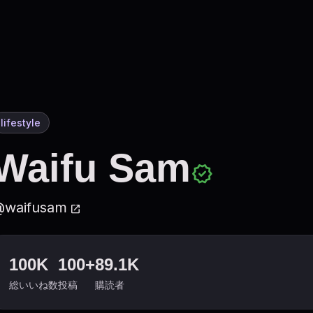
lifestyle
Waifu Sam
verified
waifusam
open_in_new
100K
100+
89.1K
総いいね数
投稿
購読者