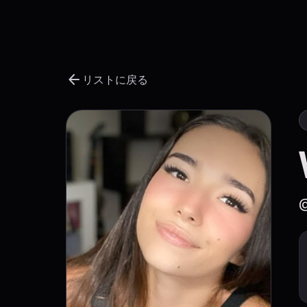
arrow_back
リストに戻る
@