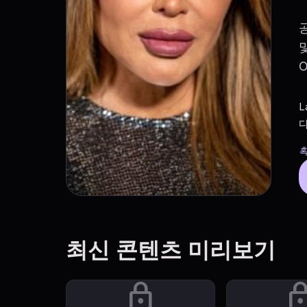
L
다
확
최신 콘텐츠 미리보기
lock
lo