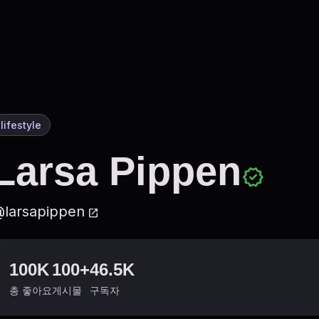
lifestyle
Larsa Pippen
verified
larsapippen
open_in_new
100K
100+
46.5K
총 좋아요
게시물
구독자