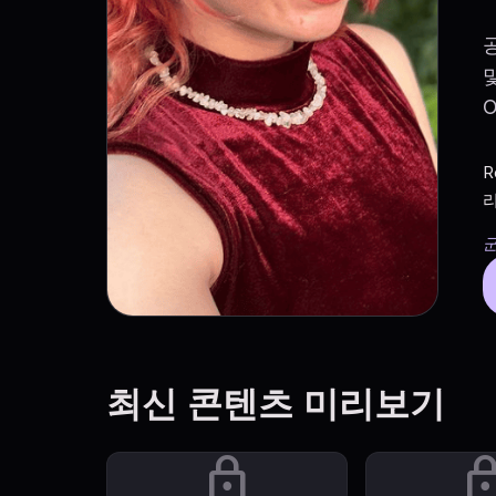
R
군
최신 콘텐츠 미리보기
lock
lo