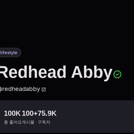
lifestyle
Redhead Abby
verified
@redheadabby
open_in_new
100K
100+
75.9K
총 좋아요
게시물
구독자