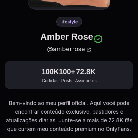
lifestyle
Amber Rose
verified
@amberrose
open_in_new
100K
100+
72.8K
Curtidas
Posts
Assinantes
Bem-vindo ao meu perfil oficial. Aqui você pode
encontrar conteúdo exclusivo, bastidores e
atualizações diárias. Junte-se a mais de 72.8K fãs
que curtem meu conteúdo premium no OnlyFans.