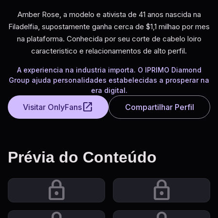
Amber Rose, a modelo e ativista de 41 anos nascida na
Filadelfia, supostamente ganha cerca de $1,1 milhao por mes
na plataforma. Conhecida por seu corte de cabelo loiro
caracteristico e relacionamentos de alto perfil.
A experiencia na industria importa. O IPRIMO Diamond
Group ajuda personalidades estabelecidas a prosperar na
era digital.
open_in_new
Visitar OnlyFans
Compartilhar Perfil
Prévia do Conteúdo
lock
lock