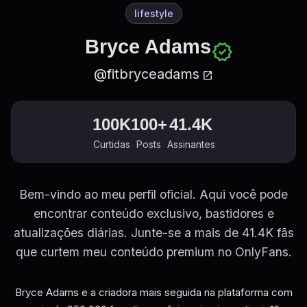
lifestyle
Bryce Adams
verified
@fitbryceadams
open_in_new
100K
100+
41.4K
Curtidas
Posts
Assinantes
Bem-vindo ao meu perfil oficial. Aqui você pode
encontrar conteúdo exclusivo, bastidores e
atualizações diárias. Junte-se a mais de 41.4K fãs
que curtem meu conteúdo premium no OnlyFans.
Bryce Adams e a criadora mais seguida na plataforma com