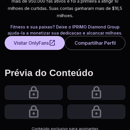
mais de 950.000 fas ativos e foi a primeira a atingir 10
milhoes de curtidas. Suas contas ganharam mais de $16,5
milhoes.
Fitness e sua paixao? Deixe o IPRIMO Diamond Group
ajuda-la a monetizar sua dedicacao e alcancar milhoes.
open_in_new
Visitar OnlyFans
Compartilhar Perfil
Prévia do Conteúdo
lock
lock
lock
lock
Conteúdo exclusivo para assinantes