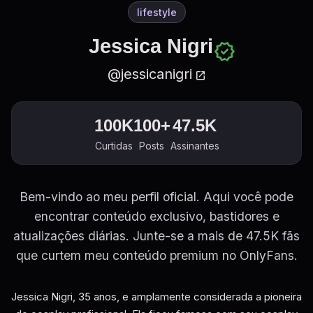
lifestyle
Jessica Nigri
verified
@jessicanigri
open_in_new
100K
100+
47.5K
Curtidas
Posts
Assinantes
Bem-vindo ao meu perfil oficial. Aqui você pode
encontrar conteúdo exclusivo, bastidores e
atualizações diárias. Junte-se a mais de 47.5K fãs
que curtem meu conteúdo premium no OnlyFans.
Jessica Nigri, 35 anos, e amplamente considerada a pioneira