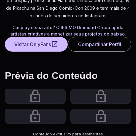
do cosplay profissional. Ela ficou famosa com seu cosplay
de Pikachu na San Diego Comic-Con 2009 e tem mais de 4
milhoes de seguidores no Instagram.
Cosplay e sua arte? O IPRIMO Diamond Group ajuda
artistas criativos a monetizar seus projetos de paixao.
open_in_new
Visitar OnlyFans
Compartilhar Perfil
Prévia do Conteúdo
lock
lock
lock
lock
Conteúdo exclusivo para assinantes