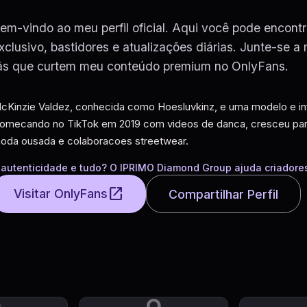
em-vindo ao meu perfil oficial. Aqui você pode encont
xclusivo, bastidores e atualizações diárias. Junte-se a
ãs que curtem meu conteúdo premium no OnlyFans.
cKinzie Valdez, conhecida como Hoesluvkinz, e uma modelo e inf
omecando no TikTok em 2019 com videos de danca, cresceu par
oda ousada e colaboracoes streetwear.
 autenticidade e tudo? O IPRIMO Diamond Group ajuda criadores 
open_in_new
Visitar OnlyFans
Compartilhar Perfil