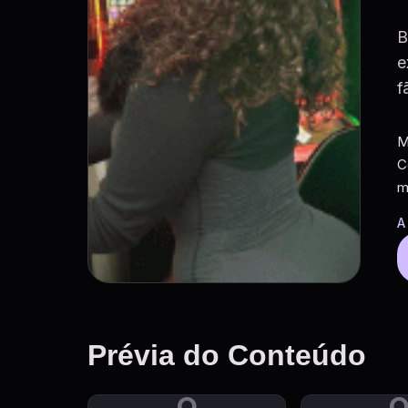
B
e
f
M
C
m
A
Prévia do Conteúdo