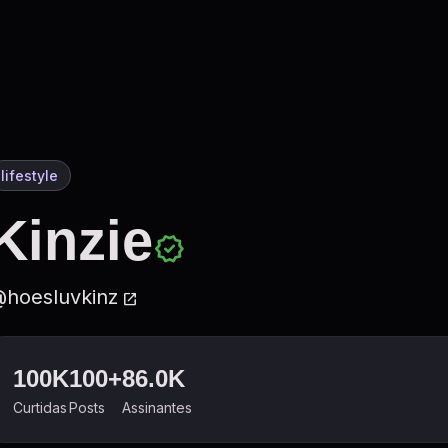
lifestyle
Kinzie
verified
hoesluvkinz
open_in_new
100K
100+
86.0K
Curtidas
Posts
Assinantes