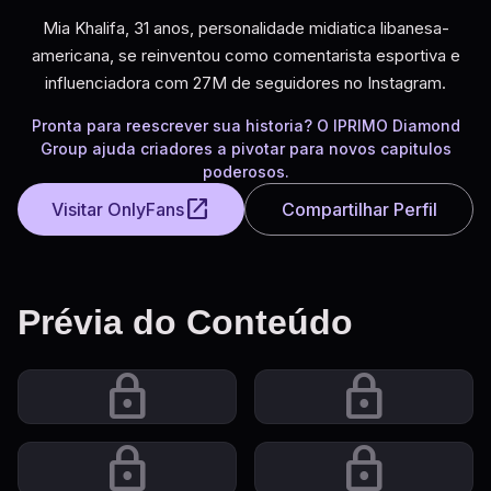
Mia Khalifa, 31 anos, personalidade midiatica libanesa-
americana, se reinventou como comentarista esportiva e
influenciadora com 27M de seguidores no Instagram.
Pronta para reescrever sua historia? O IPRIMO Diamond
Group ajuda criadores a pivotar para novos capitulos
poderosos.
open_in_new
Visitar OnlyFans
Compartilhar Perfil
Prévia do Conteúdo
lock
lock
lock
lock