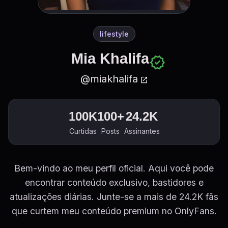
lifestyle
Mia Khalifa
verified
@miakhalifa
open_in_new
100K
100+
24.2K
Curtidas
Posts
Assinantes
Bem-vindo ao meu perfil oficial. Aqui você pode
encontrar conteúdo exclusivo, bastidores e
atualizações diárias. Junte-se a mais de 24.2K fãs
que curtem meu conteúdo premium no OnlyFans.