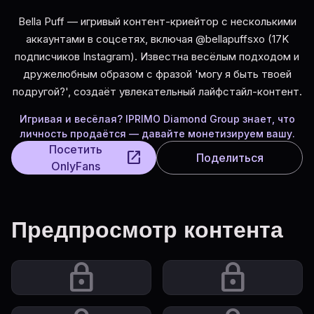
Bella Puff — игривый контент-криейтор с несколькими
аккаунтами в соцсетях, включая @bellapuffsxo (17K
подписчиков Instagram). Известна весёлым подходом и
дружелюбным образом с фразой 'могу я быть твоей
подругой?', создаёт увлекательный лайфстайл-контент.
Игривая и весёлая? IPRIMO Diamond Group знает, что
личность продаётся — давайте монетизируем вашу.
Посетить
open_in_new
Поделиться
OnlyFans
Предпросмотр контента
lock
lock