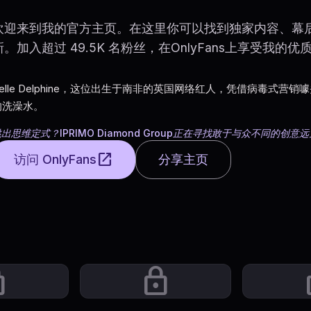
欢迎来到我的官方主页。在这里你可以找到独家内容、幕
新。加入超过 49.5K 名粉丝，在OnlyFans上享受我的优
Belle Delphine，这位出生于南非的英国网络红人，凭借病毒式营
的洗澡水。
出思维定式？IPRIMO Diamond Group正在寻找敢于与众不同的创意
open_in_new
访问 OnlyFans
分享主页
ck
lock
l