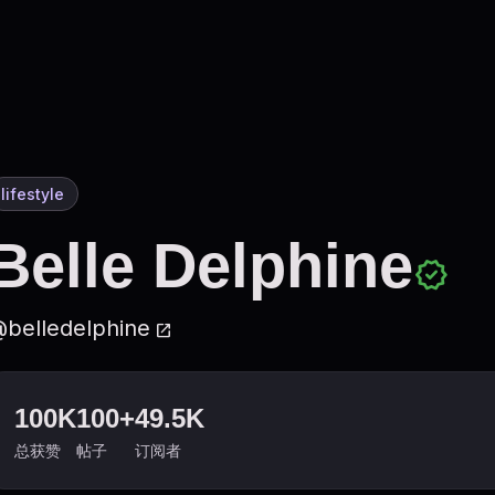
lifestyle
Belle Delphine
verified
belledelphine
open_in_new
100K
100+
49.5K
总获赞
帖子
订阅者