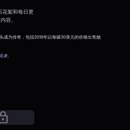
后花絮和每日更
质内容。
销噱头成为传奇，包括2019年以每罐30美元的价格出售她
远见者。
ock