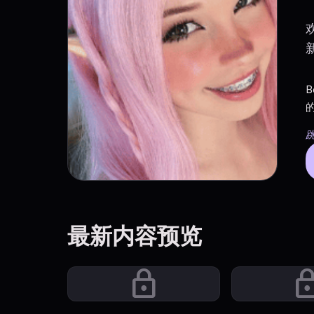
跳
最新内容预览
lock
lo